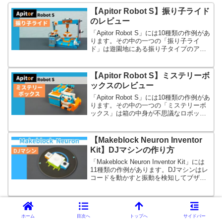
【Apitor Robot S】振り子ライド
のレビュー
「Apitor Robot S」には10種類の作例があ
ります。その中の一つの「振り子ライ
ド」は遊園地にある振り子タイプのアト
ラクションを再現したロボットです。け
っこう再現度高いです。
【Apitor Robot S】ミステリーボ
ックスのレビュー
「Apitor Robot S」には10種類の作例があ
ります。その中の一つの「ミステリーボ
ックス」は箱の中身が不思議なロボット
です。どんな不思議が詰まっているかは
最後までお楽しみ。
【Makeblock Neuron Inventor
Kit】DJマシンの作り方
「Makeblock Neuron Inventor Kit」には
11種類の作例があります。DJマシンはレ
コードを動かすと振動を検知してブザー
から音が鳴る装置です。シンプルです。
LEGO POWERED UPアプリを使
うファームウェア更新方法
ホーム
目次へ
トップへ
サイドバー