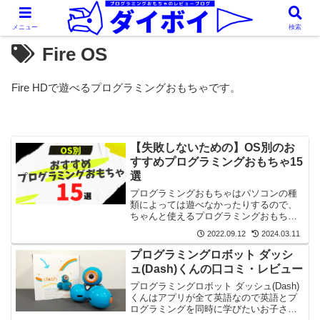
メニュー
検索
Fire OS
Fire HDで遊べるプログラミングおもちゃです。
【失敗しないための】OS別のお
すすめプログラミングおもちゃ15
選
プログラミングおもちゃはパソコンの種
類によっては遊べなかったりするので、
ちゃんと使えるプログラミングおもちゃ
を選んであげる必要があります。本記事
2022.09.12
2024.03.11
ではOS別のおすすめプログラミングおも
ちゃを紹介します。
プログラミングロボット ダッシ
ュ(Dash)くんの口コミ・レビュー
プログラミングロボット ダッシュ(Dash)
くんはアプリが全て英語なので英語とプ
ログラミングを同時に学びたいお子さん