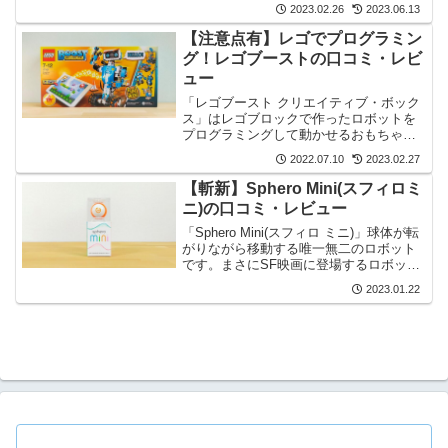
には最適です。ロボットの動きがなめら
2023.02.26
2023.06.13
かでおしゃべりもするので愛着が湧きま
す。
【注意点有】レゴでプログラミン
グ！レゴブーストの口コミ・レビ
ュー
「レゴブースト クリエイティブ・ボック
ス」はレゴブロックで作ったロボットを
プログラミングして動かせるおもちゃで
す。説明書の作例だけでなく、自由な発
2022.07.10
2023.02.27
想で作品を作ることができますよ。
【斬新】Sphero Mini(スフィロミ
ニ)の口コミ・レビュー
「Sphero Mini(スフィロ ミニ)」球体が転
がりながら移動する唯一無二のロボット
です。まさにSF映画に登場するロボット
でプログラミングができます。
2023.01.22