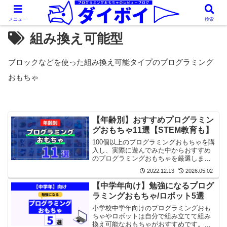
メニュー
検索
組み換え可能型
ブロックなどを使った組み換え可能タイプのプログラミング
おもちゃ
【年齢別】おすすめプログラミン
グおもちゃ11選【STEM教育も】
100個以上のプログラミングおもちゃを購
入し、実際に遊んでみた中からおすすめ
のプログラミングおもちゃを厳選しまし
た。エンジニア経験をもとに選んでいる
2022.12.13
2026.05.02
のでかなり参考になるはずです。
【中学年向け】勉強になるプログ
ラミングおもちゃ/ロボット5選
小学校中学年向けのプログラミングおも
ちゃやロボットは自分で組み立てて組み
換え可能なおもちゃがおすすめです。小