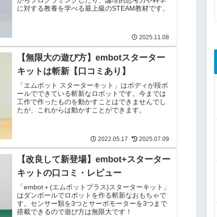
がらプログラミングしたり、論理的思考力や科学
に対する教養を学べる最上級のSTEAM教材です。
2025.11.08
【無限大の遊び方】embotスターター
キットは斬新【口コミあり】
「エムボット スターターキット」はボディが段ボ
ールでできている斬新なロボットです。今までは
工作で作ったものを動かすことはできませんでし
たが、これからは動かすことができます。
2022.05.17
2025.07.09
【改良して新登場】embot+スターター
キットの口コミ・レビュー
「embot＋(エムボットプラス)スターターキット」
はダンボールでロボットを作る斬新なおもちゃで
す。センサー類を3つとサーボモーターを3つまで
搭載できるので遊び方は無限大です！