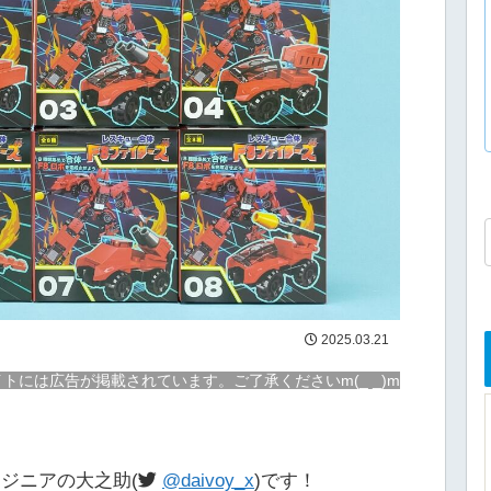
2025.03.21
トには広告が掲載されています。ご了承くださいm(_ _)m
ジニアの大之助(
@daivoy_x
)です！