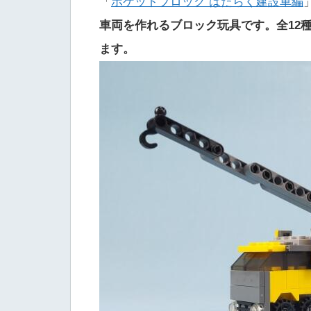
「
ポケットブロック はたらく建設車編
車両を作れるブロック玩具です。全12
ます。