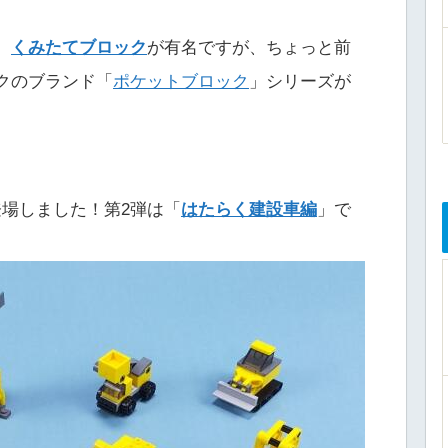
、
くみたてブロック
が有名ですが、ちょっと前
ックのブランド「
ポケットブロック
」シリーズが
登場しました！第2弾は「
はたらく建設車編
」で