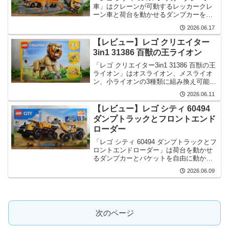
車」はクレーンが可動するレッカークレ
ーン車と荷台を動かせるダンプカーを再
現したキットです。ダンプカーは象さん
2026.06.17
マークがついてます。
【レビュー】レゴ クリエイター
3in1 31386 百獣の王ライオン
「レゴ クリエイター3in1 31386 百獣の王
ライオン」はオスライオン、メスライオ
ン、小ライオンの3種類に組み換え可能な
キットです。造形の再現度が高いキット
2026.06.11
です。
【レビュー】レゴ シティ 60494
ダンプトラックとフロントエンド
ローダー
「レゴ シティ 60494 ダンプトラックとフ
ロントエンドローダー」は荷台を動かせ
るダンプカーとバケットを自由に動かせ
るフロントエンドローダーを再現したキ
2026.06.09
ットです。また、仮設事務所も付属しま
す。
次のページ