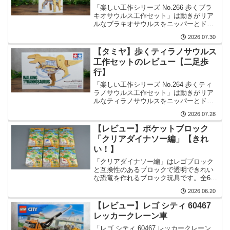
「楽しい工作シリーズ No.266 歩くブラ
キオサウルス工作セット」は動きがリア
ルなブラキオサウルスをニッパーとドラ
イバーを使って組み立てられる、初心者
2026.07.30
でも安心して楽しめるキットです。
【タミヤ】歩くティラノサウルス
工作セットのレビュー【二足歩
行】
「楽しい工作シリーズ No.264 歩くティ
ラノサウルス工作セット」は動きがリア
ルなティラノサウルスをニッパーとドラ
イバーを使って組み立てられる、初心者
2026.07.28
でも安心して楽しめるキットです。
【レビュー】ポケットブロック
「クリアダイナソー編」【きれ
い！】
「クリアダイナソー編」はレゴブロック
と互換性のあるブロックで透明できれい
な恐竜を作れるブロック玩具です。全6種
類あり、すべて集めると大きなティラノ
2026.06.20
サウルスを作れます。
【レビュー】レゴ シティ 60467
レッカークレーン車
「レゴ シティ 60467 レッカークレーン