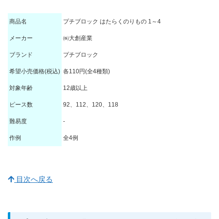
商品名
プチブロック はたらくのりもの 1～4
メーカー
㈱大創産業
ブランド
プチブロック
希望小売価格(税込)
各110円(全4種類)
対象年齢
12歳以上
ピース数
92、112、120、118
難易度
-
作例
全4例
目次へ戻る