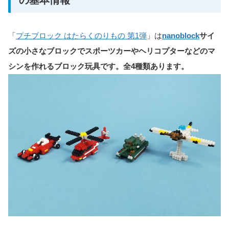
の基本情報
「
プチブロック はたらくのりもの 第1弾
」は
nanoblock
サイ
ズの小さなブロックでスポーツカーやヘリコプターなどのマ
シンを作れるブロック玩具です。全4種類あります。