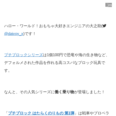
_)m
ハロー・ワールド！おもちゃ大好きエンジニアの大之助(
@daivoy_x
)です！
プチブロックシリーズ
は1個100円で恐竜や海の生き物など、
デフォルメされた作品を作れる高コスパなブロック玩具で
す。
なんと、その人気シリーズに
働く乗り物
が登場しました！
「
プチブロック はたらくのりもの 第1弾
」は戦車やプロペラ