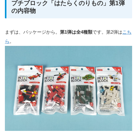
プチブロック「はたらくのりもの」第1弾
の内容物
まずは、パッケージから。
第1弾は全4種類
です。第2弾は
こち
ら
。