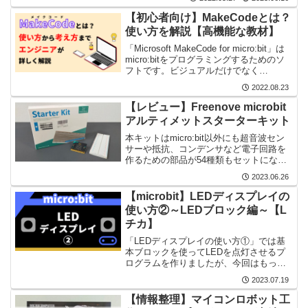
→具体例の順で解説しています。
【初心者向け】MakeCodeとは？
使い方を解説【高機能な教材】
「Microsoft MakeCode for micro:bit」は
micro:bitをプログラミングするためのソ
フトです。ビジュアルだけでなく
JavaScriptやPythonでもプログラミング
2022.08.23
できるので本格的な学習に最適です。
【レビュー】Freenove microbit
アルティメットスターターキット
本キットはmicro:bit以外にも超音波セン
サーや抵抗、コンデンサなど電子回路を
作るための部品が54種類もセットになっ
ているキットなので、電子工作とプログ
2023.06.26
ラミング学習に最適です。
【microbit】LEDディスプレイの
使い方②～LEDブロック編～【L
チカ】
「LEDディスプレイの使い方①」では基
本ブロックを使ってLEDを点灯させるプ
ログラムを作りましたが、今回はもっと
細かく制御できる方法を解説します。1つ
2023.07.19
1つLチカする方法です。
【情報整理】マイコンロボット工