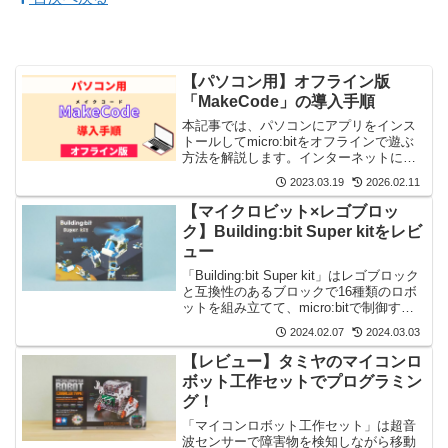
【パソコン用】オフライン版
「MakeCode」の導入手順
本記事では、パソコンにアプリをインス
トールしてmicro:bitをオフラインで遊ぶ
方法を解説します。インターネットに接
続しないので安心してお子さんの学習に
2023.03.19
2026.02.11
使えますよ。
【マイクロビット×レゴブロッ
ク】Building:bit Super kitをレビ
ュー
「Building:bit Super kit」はレゴブロック
と互換性のあるブロックで16種類のロボ
ットを組み立てて、micro:bitで制御する
プログラミングおもちゃです。
2024.02.07
2024.03.03
【レビュー】タミヤのマイコンロ
ボット工作セットでプログラミン
グ！
「マイコンロボット工作セット」は超音
波センサーで障害物を検知しながら移動