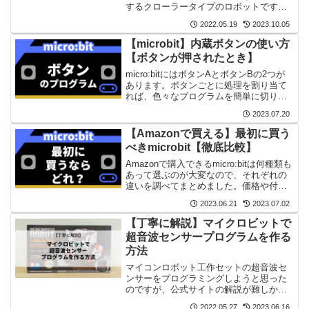
するクローラータイプのロボットです。
また、micro:bitが付属するので購入した
2022.05.19
2023.10.05
らすぐに遊べます。
【microbit】内蔵ボタンの使い方
【ボタンが押されたとき】
micro:bitにはボタンAとボタンBの2つが
あります。ボタンごとに処理を割り当て
れば、色々なプログラムを簡単に切り替
えることができます。ぜひ、序盤に使い
2023.07.20
方を覚えましょう。
【Amazonで買える】最初に買う
べきmicrobit【徹底比較】
Amazonで購入できるmicro:bitは何種類も
あって選ぶのが大変なので、それぞれの
違いを調べてまとめました。価格や付属
品、おすすめポイントをまとめていま
2023.06.21
2023.07.02
す。
【丁寧に解説】マイクロビットで
超音波センサープログラムを作る
方法
マイコンロボット工作セットの超音波セ
ンサーをプログラミングしようと思った
のですが、公式サイトの解説が難しかっ
たので本記事で丁寧に解説します。概念
2022.05.27
2023.06.16