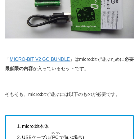
OSOYOO
OSOYOO
BBC micro:bit
BBC micro:bit
×
付属
付属
付属
×
×
付属
×
Basic Kit
Basic Kit
Freenove
Freenove
BBC microbit用
BBC microbit用
付属
WEB
付属
×
付属
付属
10種類
9種類
アルティメット
アルティメット
(拡張ボード接続用)
スターターキット
スターターキット
「
MICRO-BIT V2 GO BUNDLE
」はmicro:bitで遊ぶために
必要
商品名
商品名
教材
本体
ケース
USBケーブル
拡張ボード
入力装置
電池ボックス
出力装置
最低限の内容
が入っているセットです。
そもそも、micro:bitで遊ぶには以下のものが必要です。
micro:bit本体
パソコン
USBケーブル(
PC
で遊ぶ場合)