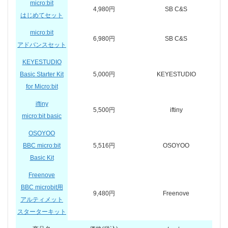
micro:bit
4,980円
SB C&S
はじめてセット
micro:bit
6,980円
SB C&S
アドバンスセット
KEYESTUDIO
Basic Starter Kit
5,000円
KEYESTUDIO
for Micro:bit
iftiny
5,500円
iftiny
micro:bit basic
OSOYOO
BBC micro:bit
5,516円
OSOYOO
Basic Kit
Freenove
BBC microbit用
9,480円
Freenove
アルティメット
スターターキット