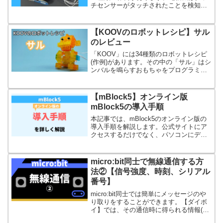
チセンサーがタッチされたことを検知す
るとブザーから音を鳴らす装置です。
【KOOVのロボットレシピ】サル
のレビュー
「KOOV」には34種類のロボットレシピ
(作例)があります。その中の「サル」はシ
ンバルを鳴らすおもちゃをプログラミン
グで再現した作例です。サーボモータを
使って動きを再現しています。
【mBlock5】オンライン版
mBlock5の導入手順
本記事では、mBlock5のオンライン版の
導入手順を解説します。公式サイトにア
クセスするだけでなく、パソコンにデバ
イスドライバーのインストールが必要な
のでその手順を解説します。
micro:bit同士で無線通信する方
法②【信号強度、時刻、シリアル
番号】
micro:bit同士では簡単にメッセージのや
り取りをすることができます。【ダイボ
イ】では、その通信時に得られる情報(信
号強度、時刻、シリアル番号)を使うプロ