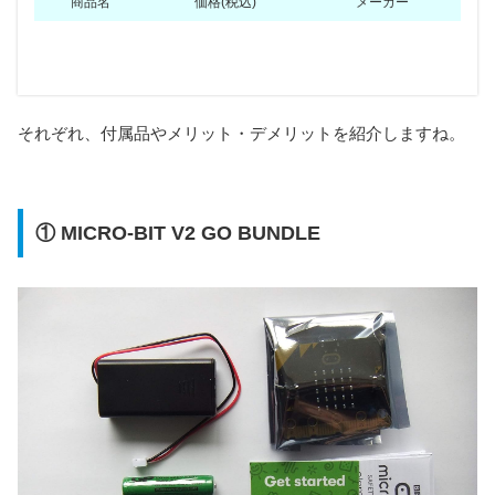
商品名
価格(税込)
メーカー
商品名
商品名
教材
本体
ケース
USBケーブル
拡張ボード
入力装置
電池ボックス
出力装置
それぞれ、付属品やメリット・デメリットを紹介しますね。
MICRO-BIT V2
MICRO-BIT V2
×
付属
×
付属
×
×
付属
×
GO BUNDLE
GO BUNDLE
micro:bit
micro:bit
付属
付属
付属
付属
×
×
付属
×
① MICRO-BIT V2 GO BUNDLE
はじめてセット
はじめてセット
micro:bit
micro:bit
付属
付属
付属
付属
付属
2種類
付属
×
アドバンスセット
アドバンスセット
KEYESTUDIO
KEYESTUDIO
Basic Starter Kit
Basic Starter Kit
×
付属
×
付属
×
×
付属
×
for Micro:bit
for Micro:bit
iftiny
iftiny
WEB
付属
付属
付属
×
×
付属
×
micro:bit basic
micro:bit basic