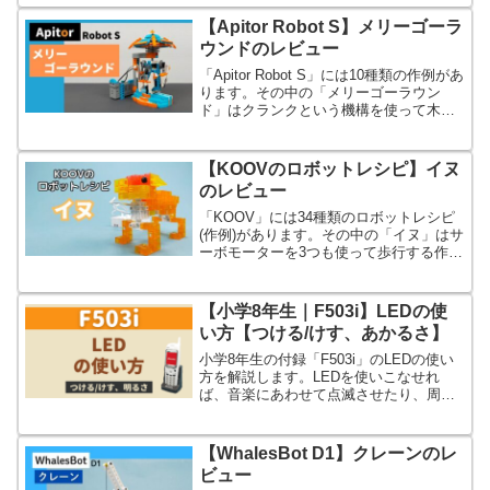
教えてほしいな？」←こんな疑問にお答
えします。
【Apitor Robot S】メリーゴーラ
ウンドのレビュー
「Apitor Robot S」には10種類の作例があ
ります。その中の「メリーゴーラウン
ド」はクランクという機構を使って木馬
が上下に移動する動きを再現していま
す。メカの勉強に最適。
【KOOVのロボットレシピ】イヌ
のレビュー
「KOOV」には34種類のロボットレシピ
(作例)があります。その中の「イヌ」はサ
ーボモーターを3つも使って歩行する作例
です。かなり微妙ですが、なんとか歩行
しています。
【小学8年生｜F503i】LEDの使
い方【つける/けす、あかるさ】
小学8年生の付録「F503i」のLEDの使い
方を解説します。LEDを使いこなせれ
ば、音楽にあわせて点滅させたり、周囲
の明るさにあわせて明るさを変えたりで
きます。
【WhalesBot D1】クレーンのレ
ビュー