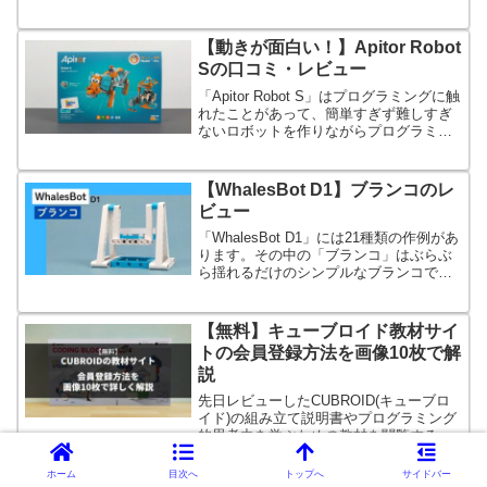
ます。個人ではできません。
【動きが面白い！】Apitor Robot
Sの口コミ・レビュー
「Apitor Robot S」はプログラミングに触
れたことがあって、簡単すぎず難しすぎ
ないロボットを作りながらプログラミン
グを学習したいお子さんにおすすめで
す。作例は10種です。
【WhalesBot D1】ブランコのレ
ビュー
「WhalesBot D1」には21種類の作例があ
ります。その中の「ブランコ」はぶらぶ
ら揺れるだけのシンプルなブランコで
す。なので、プログラミング要素はあり
ません。
【無料】キューブロイド教材サイ
トの会員登録方法を画像10枚で解
説
先日レビューしたCUBROID(キューブロ
イド)の組み立て説明書やプログラミング
的思考力を学ぶための教材を閲覧するに
は無料の会員登録が必要です。←その方
法を解説します。
ホーム
目次へ
トップへ
サイドバー