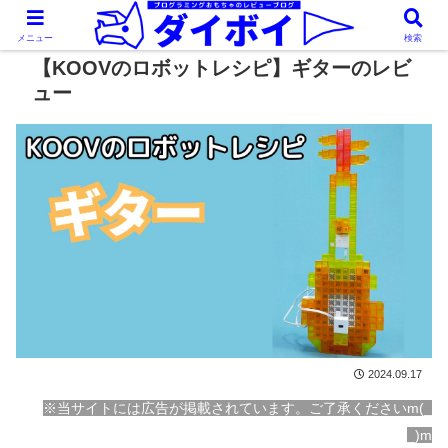
メニュー
検索
【KOOVのロボットレシピ】ギターのレビ
ュー
2024.09.17
※当サイトには広告が掲載されています。ご了承くださいm(_
_)m