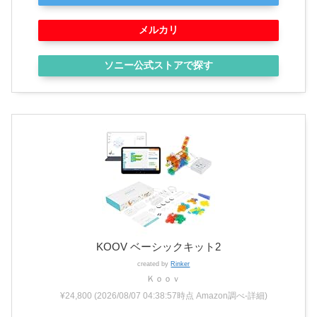
メルカリ
ソニー公式ストアで探す
KOOV ベーシックキット2
created by
Rinker
Ｋｏｏｖ
¥24,800
(2026/08/07 04:38:57時点 Amazon調べ-
詳細)