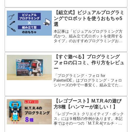
号強度、時刻、シリアル番号)を使うプロ
グラムを紹介します。
【組立式】ビジュアルプログラミ
ングでロボットを使うおもちゃ5
選
本記事は「ビジュアルプログラミング方
式かつ、組み立て式ロボットを使用する
タイプ」のおすすめプログラミングおも
ちゃを紹介します。
【すぐ遊べる】プログラミング
フォロの口コミ、作り方をレビュ
ー
「プログラミング・フォロ for
PaletteIDE」はプログラミング・フォロ
シリーズの中で一番安く、組み立てたら
すぐに遊べるロボットです。教材がわか
りやすいので学習に便利です。
【レゴブースト】M.T.R.4の遊び
方8種【ハンマーが楽しい！】
「レゴブースト クリエイティブ・ボック
ス」には９種類の作例があります。本記
事ではその一つの「M.T.R.4(マルチ・ツ
ール・ローバー 4)」について詳しく紹介