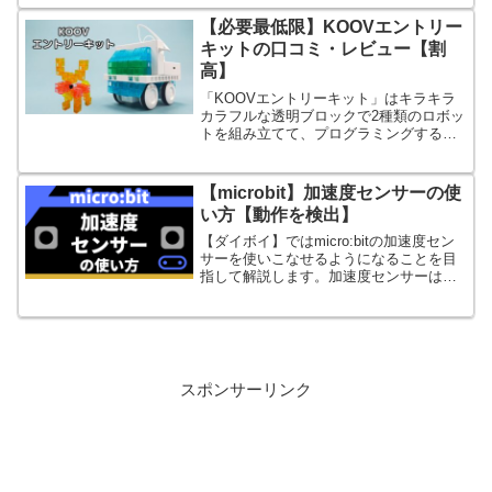
します。
【必要最低限】KOOVエントリー
キットの口コミ・レビュー【割
高】
「KOOVエントリーキット」はキラキラ
カラフルな透明ブロックで2種類のロボッ
トを組み立てて、プログラミングする高
機能なプログラミングおもちゃです。お
試し用のキットです。
【microbit】加速度センサーの使
い方【動作を検出】
【ダイボイ】ではmicro:bitの加速度セン
サーを使いこなせるようになることを目
指して解説します。加速度センサーはス
マホの向きを検出したり、ゲームの操作
に使われていたりします。
スポンサーリンク