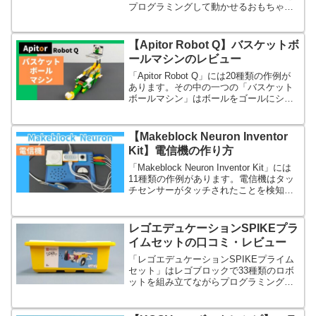
プログラミングして動かせるおもちゃで
す。説明書の作例だけでなく、自由な発
想で作品を作ることができますよ。
【Apitor Robot Q】バスケットボ
ールマシンのレビュー
「Apitor Robot Q」には20種類の作例が
あります。その中の一つの「バスケット
ボールマシン」はボールをゴールにシュ
ートするロボットです。ゴールするとけ
っこう嬉しいですよ。
【Makeblock Neuron Inventor
Kit】電信機の作り方
「Makeblock Neuron Inventor Kit」には
11種類の作例があります。電信機はタッ
チセンサーがタッチされたことを検知す
るとブザーから音を鳴らす装置です。
レゴエデュケーションSPIKEプラ
イムセットの口コミ・レビュー
「レゴエデュケーションSPIKEプライム
セット」はレゴブロックで33種類のロボ
ットを組み立てながらプログラミングし
たり、論理的思考力や科学に対する教養
を学べる最上級のSTEAM教材です。