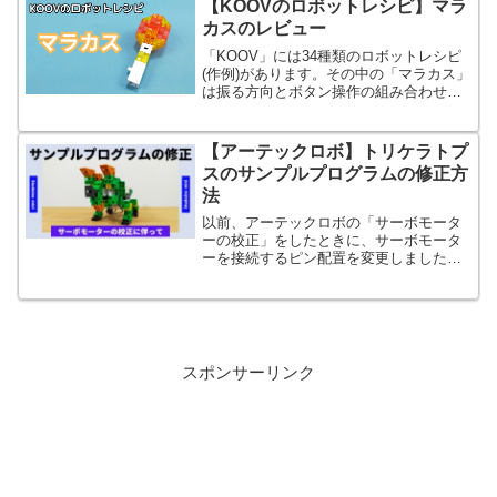
【KOOVのロボットレシピ】マラ
カスのレビュー
「KOOV」には34種類のロボットレシピ
(作例)があります。その中の「マラカス」
は振る方向とボタン操作の組み合わせで
鳴らす音を変えられる作例です。加速度
センサーの使い方を学びます。
【アーテックロボ】トリケラトプ
スのサンプルプログラムの修正方
法
以前、アーテックロボの「サーボモータ
ーの校正」をしたときに、サーボモータ
ーを接続するピン配置を変更しました。
本記事では、それに伴って修正が必要な
トリケラトプスのサンプルプログラムに
ついて解説します。
スポンサーリンク