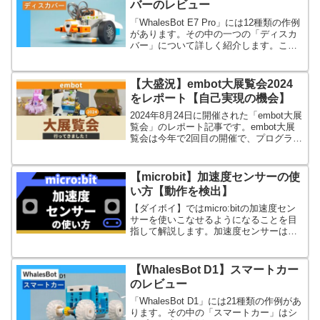
バーのレビュー
「WhalesBot E7 Pro」には12種類の作例
があります。その中の一つの「ディスカ
バー」について詳しく紹介します。この
車はセンサーを3つも搭載していていろん
なことができます。
【大盛況】embot大展覧会2024
をレポート【自己実現の機会】
2024年8月24日に開催された「embot大展
覧会」のレポート記事です。embot大展
覧会は今年で2回目の開催で、プログラミ
ングおもちゃのembotを使用した作品コ
ンテストです。
【microbit】加速度センサーの使
い方【動作を検出】
【ダイボイ】ではmicro:bitの加速度セン
サーを使いこなせるようになることを目
指して解説します。加速度センサーはス
マホの向きを検出したり、ゲームの操作
に使われていたりします。
【WhalesBot D1】スマートカー
のレビュー
「WhalesBot D1」には21種類の作例があ
ります。その中の「スマートカー」はシ