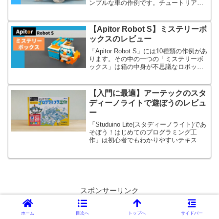
ンプルな車の作例です。チュートリアル
を進めるのに必要な作例です。
【Apitor Robot S】ミステリーボ
ックスのレビュー
「Apitor Robot S」には10種類の作例があ
ります。その中の一つの「ミステリーボ
ックス」は箱の中身が不思議なロボット
です。どんな不思議が詰まっているかは
最後までお楽しみ。
【入門に最適】アーテックのスタ
ディーノライトで遊ぼうのレビュ
ー
「Studuino Lite(スタディーノライト)であ
そぼう！はじめてのプログラミング工
作」は初心者でもわかりやすいテキスト
が付属するので、お子さんだけで黙々と
プログラミング学習ができます。
スポンサーリンク
ホーム
目次へ
トップへ
サイドバー