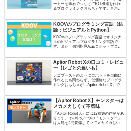
ーカーを磁石でつなげてIOT機器を作れ
るプログラミングおもちゃです。音声で
家電を操作したり、ネットの情報をスピ
ーカーから鳴らすこともできます。
KOOVのプログラミング言語【結
論：ビジュアルとPython】
KOOVのプログラミング言語はオリジナ
ルのビジュアルプログラミング言語で
す。また、個別指導Axisロボットプログ
ラミング講座を受講するとPythonでプロ
グラミングできます。
Apitor Robot Xの口コミ・レビュ
ー【レゴとの違いも】
レゴブーストのようにロボットを自由に
作れるにも関わらず、低価格なプログラ
ミングおもちゃが「Apitor Robot X」で
す。作例が12種類もあり、かなり楽しめ
ます。
【Apitor Robot X】モンスターは
メカメカしくて不気味
「Apitor Robot X」には12種類の作例があ
ります。その中の一つの「モンスター」
は大砲を4門装備していてメカメカしいで
す。その上、微妙ですが四足歩行ができ