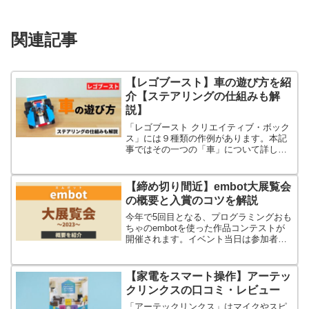
関連記事
【レゴブースト】車の遊び方を紹
介【ステアリングの仕組みも解
説】
「レゴブースト クリエイティブ・ボック
ス」には９種類の作例があります。本記
事ではその一つの「車」について詳しく
紹介します。
【締め切り間近】embot大展覧会
の概要と入賞のコツを解説
今年で5回目となる、プログラミングおも
ちゃのembotを使った作品コンテストが
開催されます。イベント当日は参加者に
よる投票もあり、あなたの作品が選ばれ
るかもしれませんよ！
【家電をスマート操作】アーテッ
クリンクスの口コミ・レビュー
「アーテックリンクス」はマイクやスピ