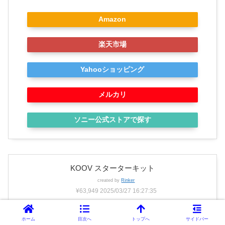
Amazon
楽天市場
Yahooショッピング
メルカリ
ソニー公式ストアで探す
KOOV スターターキット
created by
Rinker
¥63,949
2025/03/27 16:27:35
ソニー公式ストアで探す
ホーム
目次へ
トップへ
サイドバー