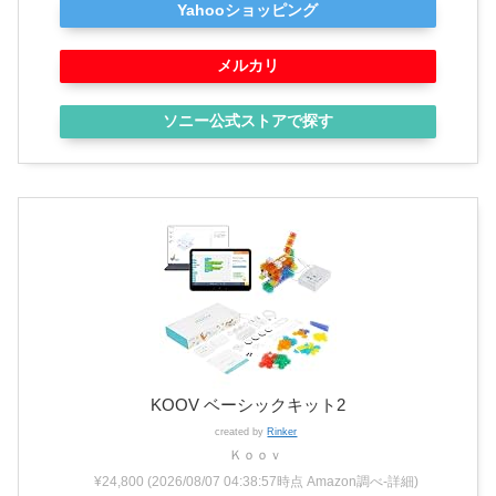
Yahooショッピング
メルカリ
ソニー公式ストアで探す
KOOV ベーシックキット2
created by
Rinker
Ｋｏｏｖ
¥24,800
(2026/08/07 04:38:57時点 Amazon調べ-
詳細)