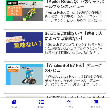
【Apitor Robot Q】バスケットボ
ールマシンのレビュー
「Apitor Robot Q」には20種類の作例が
あります。その中の一つの「バスケット
ボールマシン」はボールをゴールにシュ
ートするロボットです。ゴールするとけ
っこう嬉しいですよ。
Scratchは意味ない？【結論：人
によっては意味ない】
「Scratchでプログラミングを勉強するこ
とは意味ないのかな？プログラミングを
勉強すれば将来のためになるかな？
Scratchからステップアップできるのか
な？」←こんな疑問にお答えします。
【WhalesBot E7 Pro】デューク
のレビュー
「WhalesBot E7 Pro」には12種類の作例
があります。その中の一つの「デュー
ク」について詳しく紹介します。センサ
ーを使った障害物回避ができますが、ち
ょっと惜しい構造です。
【小型でかわいい】Apitor Robot
Qの口コミ・レビュー
ホーム
目次へ
トップへ
サイドバー
「Apitor Robot Q」はプログラミングに触