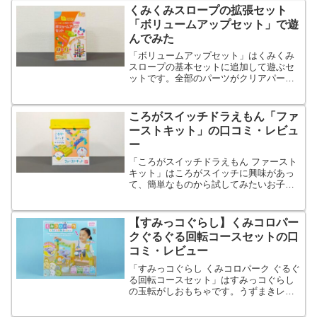
くみくみスロープの拡張セット
「ボリュームアップセット」で遊
んでみた
「ボリュームアップセット」はくみくみ
スロープの基本セットに追加して遊ぶセ
ットです。全部のパーツがクリアパーツ
でできているので、ボールが転がる様子
を観察するのが知育になります。
ころがスイッチドラえもん「ファ
ーストキット」の口コミ・レビュ
ー
「ころがスイッチドラえもん ファースト
キット」はころがスイッチに興味があっ
て、簡単なものから試してみたいお子さ
んにおすすめです。シリーズの中で一番
価格が安く、一番簡単なスイッチが付属
します。
【すみっコぐらし】くみコロパー
クぐるぐる回転コースセットの口
コミ・レビュー
「すみっコぐらし くみコロパーク ぐるぐ
る回転コースセット」はすみっコぐらし
の玉転がしおもちゃです。うずまきレー
ルが新規に付属します。低価格なので追
加で購入するのに向いています。