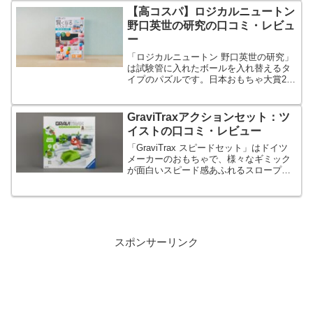
【高コスパ】ロジカルニュートン
野口英世の研究の口コミ・レビュ
ー
「ロジカルニュートン 野口英世の研究」
は試験管に入れたボールを入れ替えるタ
イプのパズルです。日本おもちゃ大賞202
の優秀賞を獲得しました。
GraviTraxアクションセット：ツ
イストの口コミ・レビュー
「GraviTrax スピードセット」はドイツ
メーカーのおもちゃで、様々なギミック
が面白いスピード感あふれるスロープト
イです。変わった動きでボールを移動さ
せる装置が多い点が特徴のキットです。
スポンサーリンク