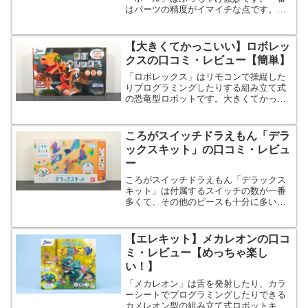
はパーツの精度がイマイチな点です。た
だ、税込み110円という価格を考えると全
然アリですよ。
【大きくてかっこいい】ロボレッ
クスの口コミ・レビュー【簡単】
「ロボレックス」はリモコンで操縦した
りプログラミングしたりする組み立て式
の恐竜型ロボットです。大きくてかっこ
いいので、恐竜好きのお子さんにはたま
らないでしょう！
ころがスイッチドラえもん「デラ
ックスキット」の口コミ・レビュ
ー
ころがスイッチドラえもん「デラックス
キット」は付属するスイッチの数が一番
多くて、その他のピースも十分に多いの
で、どれか1つだけ購入するときにおすす
めです。
【エレキット】メカレオンの口コ
ミ・レビュー【めっちゃ楽し
い！】
「メカレオン」は舌を発射したり、カラ
ーシートでプログラミングしたりできる
カメレオン型の組み立て式ロボットキッ