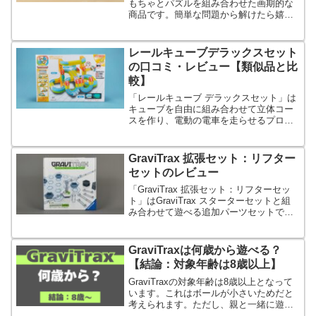
もちゃとパズルを組み合わせた画期的な
商品です。簡単な問題から解けたら嬉し
くなる難易度の問題まで幅広くあるの
で、楽しんでプログラミング的思考力を
養えます。
レールキューブデラックスセット
の口コミ・レビュー【類似品と比
較】
「レールキューブ デラックスセット」は
キューブを自由に組み合わせて立体コー
スを作り、電動の電車を走らせるプログ
ラミングおもちゃです。垂直、逆さ走行
ができるのでコースは自由自在です。
GraviTrax 拡張セット：リフター
セットのレビュー
「GraviTrax 拡張セット：リフターセッ
ト」はGraviTrax スターターセットと組
み合わせて遊べる追加パーツセットで、
手動でボールを持ち上げるギミックパー
ツです。
GraviTraxは何歳から遊べる？
【結論：対象年齢は8歳以上】
GraviTraxの対象年齢は8歳以上となって
います。これはボールが小さいためだと
考えられます。ただし、親と一緒に遊ぶ
のであれば、4～7歳でも楽しめます。