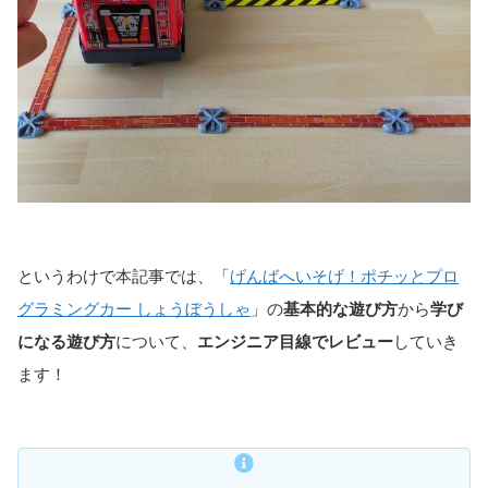
というわけで本記事では、「
げんばへいそげ！ポチッとプロ
グラミングカー しょうぼうしゃ
」の
基本的な遊び方
から
学び
になる遊び方
について、
エンジニア目線でレビュー
していき
ます！