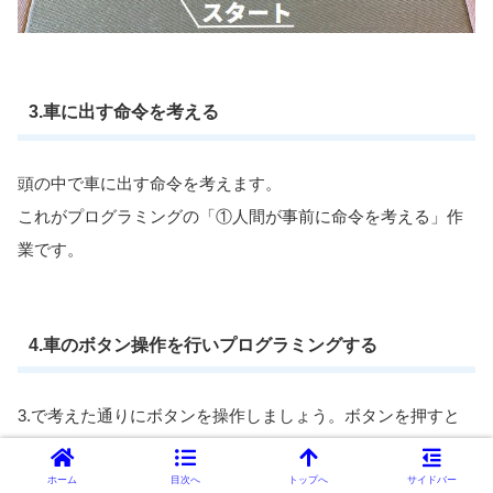
3.車に出す命令を考える
頭の中で車に出す命令を考えます。
これがプログラミングの「①人間が事前に命令を考える」作
業です。
4.車のボタン操作を行いプログラミングする
3.で考えた通りにボタンを操作しましょう。ボタンを押すと
「ピッ！」と音がなります。
これがプログラミングの「②人間がコンピュータに命令をす
ホーム
目次へ
トップへ
サイドバー