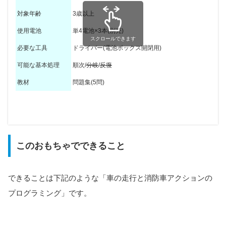
対象年齢
3歳以上
使用電池
単4電池×3本(別売)
スクロールできます
必要な工具
ドライバー(電池ボックス開閉用)
可能な基本処理
順次/
分岐
/
反復
教材
問題集(5問)
マイコン
デバイス
不要
オリジナル(付属)
このおもちゃでできること
入力装置
プログラミング方法
アンプラグドプログラミング(本体のボタン操作)
なし
出力装置
命令の種類
6種類(前進、後退、右回転、左回転、サイレン、放水)
LED、スピーカー
できることは下記のような「車の走行と消防車アクションの
音量調整
最大可能命令数
100
不可
プログラミング」です。
マップ/コース
付属品で自由に作成