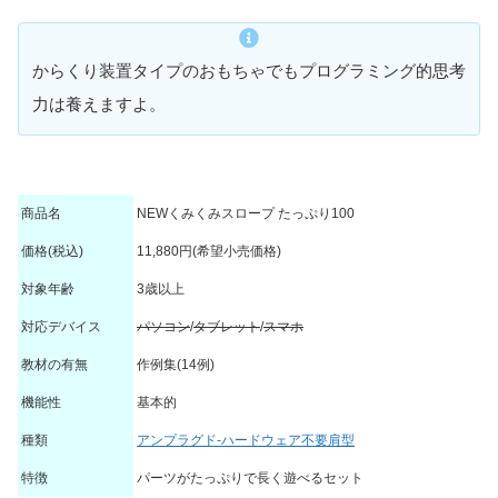
からくり装置タイプのおもちゃでもプログラミング的思考
力は養えますよ。
商品名
NEWくみくみスロープ たっぷり100
価格(税込)
11,880円(希望小売価格)
対象年齢
3歳以上
対応デバイス
パソコン
/
タブレット
/
スマホ
教材の有無
作例集(14例)
機能性
基本的
種類
アンプラグド-ハードウェア不要肩型
特徴
パーツがたっぷりで長く遊べるセット