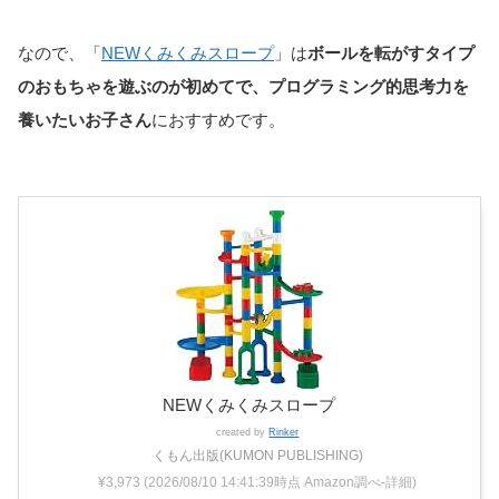
なので、「
NEWくみくみスロープ
」は
ボールを転がすタイプ
のおもちゃを遊ぶのが初めてで、プログラミング的思考力を
養いたいお子さん
におすすめです。
NEWくみくみスロープ
created by
Rinker
くもん出版(KUMON PUBLISHING)
¥3,973
(2026/08/10 14:41:39時点 Amazon調べ-
詳細)