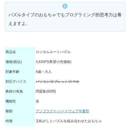
パズルタイプのおもちゃでもプログラミング的思考力は養
えますよ。
商品名
ロジカルルートパズル
価格(税込)
3,630円(希望小売価格)
対象年齢
4歳～大人
対応デバイス
パソコン
/
タブレット
/
スマホ
教材の有無
問題集(60問)
機能性
並
種類
アンプラグド-ハードウェア不要型
特徴
玉転がしとパズルを組み合わせたおもちゃ