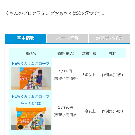
くもんのプログラミングおもちゃは次の7つです。
基本情報
ハード情報
対応デバイス
商品名
価格(税込)
対象年齢
教材
NEWくみくみスロープ
5,500円
3歳以上
作例集(11例)
(希望小売価格)
NEWくみくみスロープ
たっぷり100
11,880円
3歳以上
作例集(14例)
(希望小売価格)