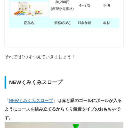
38,280円
4～9歳
不明
(希望小売価格)
商品名
価格(税込)
対象年齢
教材
商品名
商品名
パソコン
使用電池
タブレット
必要な工具
スマホ
ブラウザ
機能性
インターネ
それでは1つずつ見ていきましょう！
NEWくみくみスロープ
NEWくみくみスロープ
–
不要
–
なし
–
–
基本的
不要
NEWくみくみスロープ
NEWくみくみスロープ
NEWくみくみスロープ
たっぷり100
たっぷり100
「
NEWくみくみスロープ
」は
赤と緑のゴールにボールが入る
–
不要
–
なし
–
–
基本的
不要
ようにコースを組み立てるからくり装置タイプのおもちゃで
す。