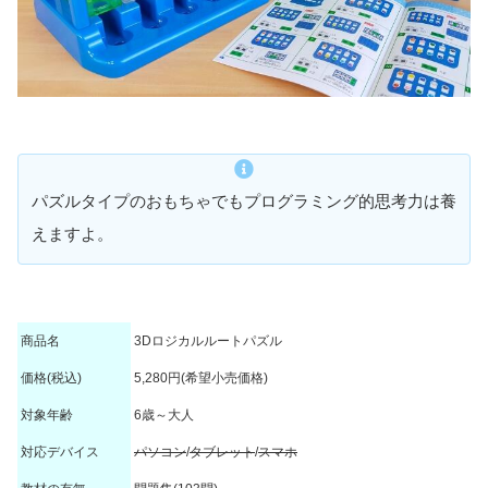
パズルタイプのおもちゃでもプログラミング的思考力は養
えますよ。
商品名
3Dロジカルルートパズル
価格(税込)
5,280円(希望小売価格)
対象年齢
6歳～大人
対応デバイス
パソコン
/
タブレット
/
スマホ