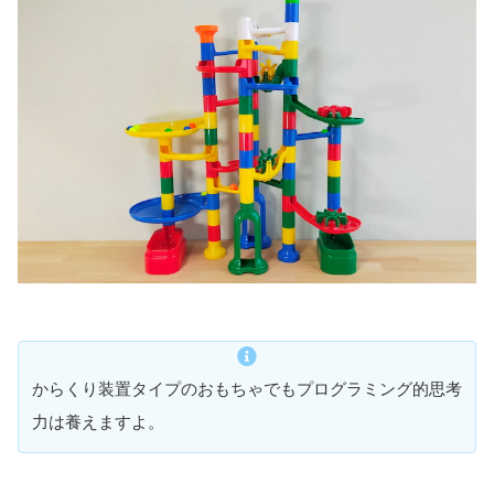
ロジカルルートパズル
ロジカルルートパズル
–
不要
–
なし
–
–
並
不要
3Dロジカルルートパズル
3Dロジカルルートパズル
–
不要
–
なし
–
–
並
不要
スクロールできます
ロジカルロードメーカー
ロジカルロードメーカー
–
不要
–
なし
–
–
基本的
不要
テイルボット プロセット
テイルボット プロセット
からくり装置タイプのおもちゃでもプログラミング的思考
内蔵バッテリー
–
–
なし
–
–
高い
不要
力は養えますよ。
マタタラボ プロセット
マタタラボ プロセット