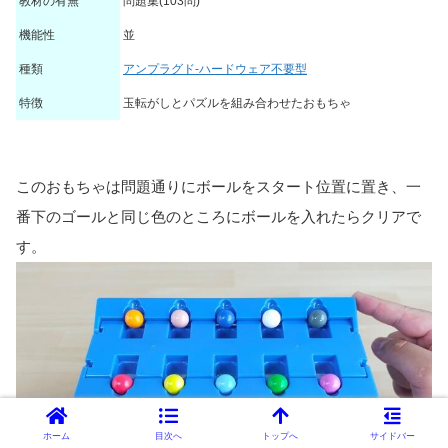
教材の有無
問題集(103問)
機能性
並
種類
アンプラグド-ハードウェア不要型
特徴
玉転がしとパズルを組み合わせたおもちゃ
このおもちゃは問題通りにボールをスタート位置に置き、一
番下のゴールと同じ色のところにボールを入れたらクリアで
す。
ホーム
目次へ
トップへ
サイドバー