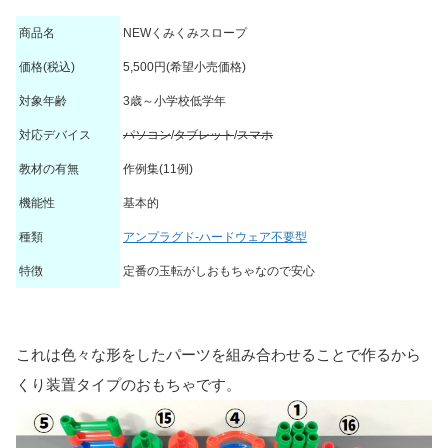
内蔵バッテリー
–
–
なし
–
–
高い
不要
商品名
NEWくみくみスロープ
価格(税込)
5,500円(希望小売価格)
商品名
商品名
パソコン
使用電池
タブレット
必要な工具
スマホ
ブラウザ
機能性
インターネ
対象年齢
3歳～小学校低学年
対応デバイス
パソコン
/
タブレット
/
スマホ
教材の有無
作例集(11例)
機能性
基本的
種類
アンプラグド-ハードウェア不要型
特徴
定番の玉転がしおもちゃなので安心
これは色々な形をしたパーツを組み合わせることで作るから
くり装置タイプのおもちゃです。