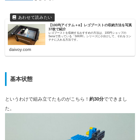
【100均アイテム＋α】レゴブーストの収納方法を写真
37枚で紹介
レゴブーストを収納するおすすめの方法は、100円ショップの
Seriaで売っている「SIKIRI」シリーズに小分けして、それをコン
テナに入れる方法です。
daivoy.com
基本状態
というわけで組み立てたものがこちら！
約30分
でできまし
た。