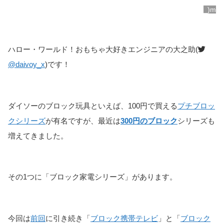
_)m
ハロー・ワールド！おもちゃ大好きエンジニアの大之助(
@daivoy_x
)です！
ダイソーのブロック玩具といえば、100円で買える
プチブロッ
クシリーズ
が有名ですが、最近は
300円のブロック
シリーズも
増えてきました。
その1つに「ブロック家電シリーズ」があります。
今回は
前回
に引き続き「
ブロック携帯テレビ
」と「
ブロック