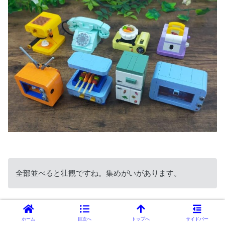
全部並べると壮観ですね。集めがいがあります。
ホーム
目次へ
トップへ
サイドバー
鍋を囲む家電たちの図。