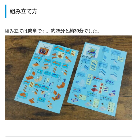
組み立て方
組み立ては
簡単
です。
約25分と約30分
でした。