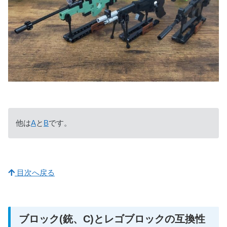
他は
A
と
B
です。
目次へ戻る
ブロック(銃、C)とレゴブロックの互換性