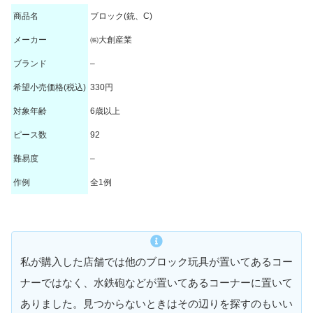
商品名
ブロック(銃、C)
メーカー
㈱大創産業
ブランド
–
希望小売価格(税込)
330円
対象年齢
6歳以上
ピース数
92
難易度
–
作例
全1例
私が購入した店舗では他のブロック玩具が置いてあるコー
ナーではなく、水鉄砲などが置いてあるコーナーに置いて
ありました。見つからないときはその辺りを探すのもいい