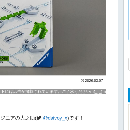
2026.03.07
トには広告が掲載されています。ご了承くださいm(_ _)m
ジニアの大之助(
@daivoy_x
)です！