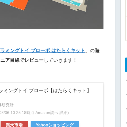
ラミングトイ プローボ はたらくキット
」の
遊
ジニア目線でレビュー
していきます！
ラミングトイ プローボ【はたらくキット】
具研究所
/08/06 10:25:18時点 Amazon調べ-
詳細)
楽天市場
Yahooショッピング