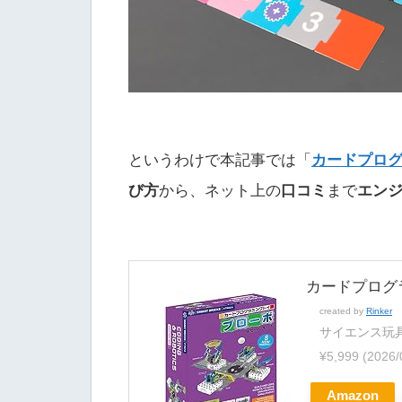
というわけで本記事では「
カードプログ
び方
から、ネット上の
口コミ
まで
エン
カードプログ
created by
Rinker
サイエンス玩
¥5,999
(2026
Amazon