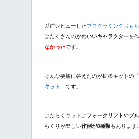
以前レビューした
プログラミングおも
はたくさんの
かわいいキャラクター
を
なかった
です。
そんな要望に答えたのが拡張キットの
キット
」です。
はたらくキットは
フォークリフト
や
ブ
らくりが楽しい
作例が8種類
もあります