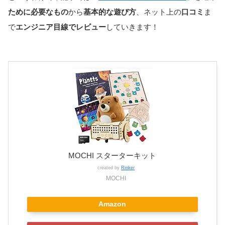
ために必要なもの
から
基本的な遊び方
、ネット上の
口コミ
ま
で
エンジニア目線でレビュー
していきます！
MOCHI スターターキット
created by
Rinker
MOCHI
Amazon