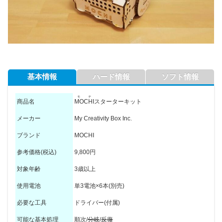
基本情報
ハード情報
ソフト情報
モチ
商品名
MOCHI
スターターキット
メーカー
My Creativity Box Inc.
ブランド
MOCHI
参考価格(税込)
9,800円
対象年齢
3歳以上
使用電池
単3電池×6本(別売)
必要な工具
ドライバー(付属)
可能な基本処理
順次/
分岐
/
反復