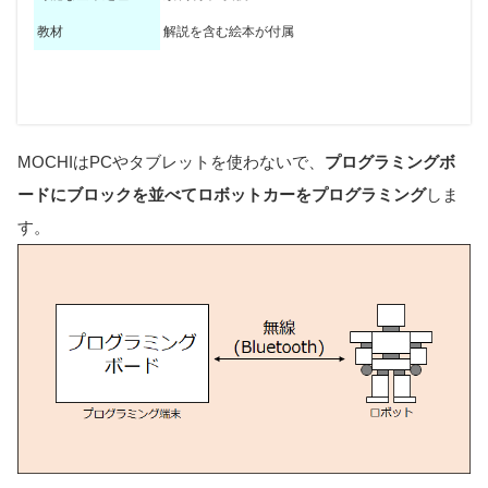
教材
解説を含む絵本が付属
マイコン
デバイス
不要
オリジナル(付属)
MOCHIはPCやタブレットを使わないで、
プログラミングボ
入力装置
プログラミング方法
アンプラグドプログラミング(木のブロックを並べる)
なし
ードにブロックを並べてロボットカーをプログラミング
しま
出力装置
命令の種類
7種類(前進、右回転、左回転、子守唄、絵本、サウンド、
DCモーター×2、スピーカー
す。
マップ/コース
最大可能命令数
12
6×6マス
スクロールできます