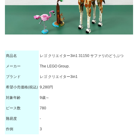
商品名
レゴ クリエイター3in1 31150 サファリのどうぶつ
メーカー
The LEGO Group.
ブランド
レゴ クリエイター3in1
希望小売価格(税込)
9,280円
対象年齢
9歳～
ピース数
780
難易度
-
作例
3