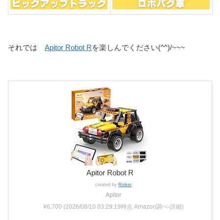
それでは
Apitor Robot R
を楽しんでください(^^)/~~~
Apitor Robot R
created by
Rinker
Apitor
¥6,700
(2026/08/10 03:29:19時点 Amazon調べ-
詳細)