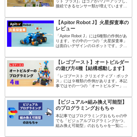
ット プラス)」はコアがパワーアップし、
接続できるセンサー類が増えています。
その他、旧モデルの惜しい点が改良され
ています。
【Apitor Robot J】火星探査車の
レビュー
「Apitor Robot J」には6種類の作例があ
ります。その中の一つの「火星探査車」
は面白いデザインのロボットです。クロ
ーラーをタイヤにしている点や虫っぽい
造形が面白いです。
【レゴブースト】オートビルダー
の遊び方4種【結構感動します】
「レゴブースト クリエイティブ・ボック
ス」には９種類の作例があります。本記
事ではその一つの「オートビルダー」に
ついて詳しく紹介します。
【ビジュアル×組み換え可能型】
のプログラミングおもちゃ
本記事ではプログラミングおもちゃの中
でも「ビジュアルプログラミングかつ、
組み換え可能型」のおもちゃを一覧にし
ました。具体的にはブロックでロボット
を組み立てるおもちゃです。