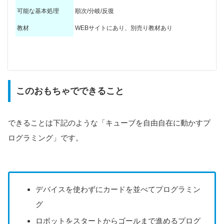
可能な基本処理
順次/分岐/反復
教材
WEBサイトにあり、別売り教材あり
マイコン
デバイス
オリジナル(付属)
不要
このおもちゃでできること
入力装置
プログラミング方法
なし(本体を参照)
アンプラグドプログラミング(カードを並べる)
出力装置
命令の種類
なし(本体を参照)
22種類
できることは下記のような「キューブを自由自在に動かすプ
音量調整
最大可能命令数
本体を参照
60
ログラミング」です。
マップ/コース
3×3マス
デバイスを使わずにカードを並べてプログラミン
グ
ロボットをスタートからゴールまで進めるプログ