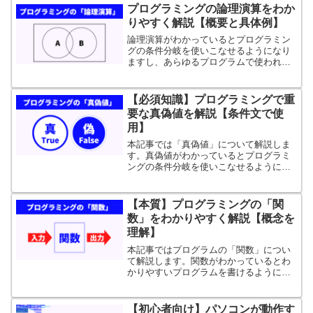
プログラミングの論理演算をわか
りやすく解説【概要と具体例】
論理演算がわかっているとプログラミン
グの条件分岐を使いこなせるようになり
ますし、あらゆるプログラムで使われる
ほど基本的なことなので論理演算をしっ
かり理解しましょう。
【必須知識】プログラミングで重
要な真偽値を解説【条件文で使
用】
本記事では「真偽値」について解説しま
す。真偽値がわかっているとプログラミ
ングの条件分岐を使いこなせるようにな
りますし、あらゆるプログラムで使われ
るほど基本的なことなので真偽値を理解
することは必須です。
【本質】プログラミングの「関
数」をわかりやすく解説【概念を
理解】
本記事ではプログラムの「関数」につい
て解説します。関数がわかっているとわ
かりやすいプログラムを書けるようにな
りますし、あらゆるプログラムで使われ
るほど基本的なことなので関数を理解す
ることは必須です。
【初心者向け】パソコンが動作す