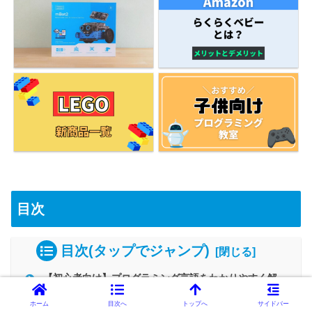
目次
目次(タップでジャンプ)
【初心者向け】プログラミング言語をわかりやすく解
説【概念を理解】
ホーム
目次へ
トップへ
サイドバー
人間がコンピューターに命令する仕組み