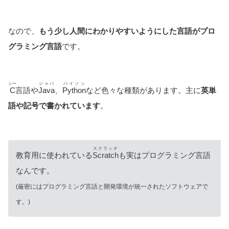
なので、
もう少し人間にわかりやすいようにした言語がプロ
グラミング言語
です。
シー
ジャバ
パイソン
C
言語や
Java
、
Python
など色々な種類があります。主に
英単
語や記号で書かれています
。
スクラッチ
教育用に使われている
Scratch
も実はプログラミング言語
なんです。
(厳密にはプログラミング言語と開発環境が統一されたソフトウェアで
す。)