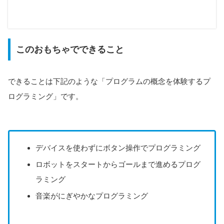
マイコン
デバイス
オリジナル(付属)
不要
このおもちゃでできること
入力装置
プログラミング方法
なし
アンプラグドプログラミング(本体のボタン操作)
出力装置
命令の種類
モーター×2
3種類(前進、右折、左折)
できることは下記のような「プログラムの概念を体験するプ
音量調整
最大可能命令数
可能(ON/OFF)
3(固定)
ログラミング」です。
マップ/コース
なし
デバイスを使わずにボタン操作でプログラミング
ロボットをスタートからゴールまで進めるプログ
ラミング
音楽がにぎやかなプログラミング