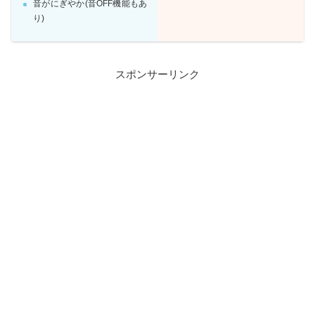
音がにぎやか(音OFF機能もあ
り)
スポンサーリンク