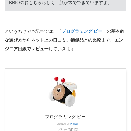
BRIOのおもちゃらしく、顔が木でできていますよ。
というわけで本記事では、「
プログラミング ビー
」の
基本的
な遊び方
からネット上の
口コミ、類似品との比較
まで、
エン
ジニア目線でレビュー
していきます！
プログラミング ビー
created by
Rinker
ブリオ(BRIO)