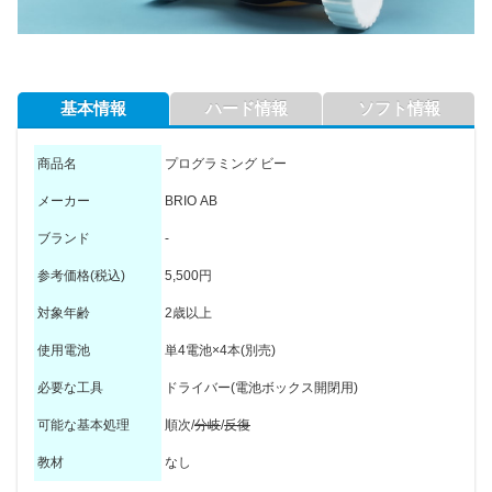
基本情報
ハード情報
ソフト情報
商品名
プログラミング ビー
メーカー
BRIO AB
ブランド
-
参考価格(税込)
5,500円
対象年齢
2歳以上
使用電池
単4電池×4本(別売)
必要な工具
ドライバー(電池ボックス開閉用)
可能な基本処理
順次/
分岐
/
反復
教材
なし