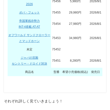
75456
5,980円
2026/9/1
2026
ボバ・フェット
75455
29,980円
2026/8/1
帝国軍残存勢力
75454
27,980円
2026/8/1
INT-4搭載 AT-AT
オフワールド サンドクローラー
75453
34,980円
2026/8/1
とマッドホーン
未定
75452
ジャバの宮殿
75451
8,280円
2026/8/1
セントリー・ドロイド対決
商品名
型番
希望小売価格(税込)
発売日
商品名
対象年齢
ピース数
ミニフィグ数
それぞれ詳しく見ていきましょう！
帝国軍 ラムダ級シャトル
14歳～
961
5