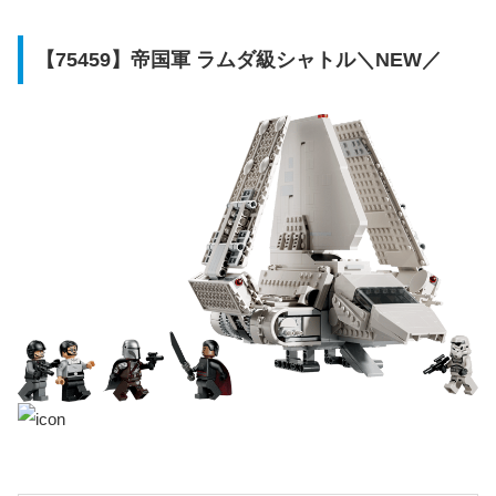
未定
未定
【75459】帝国軍 ラムダ級シャトル＼NEW／
アドベントカレンダー
6歳～
293
3
2026
ボバ・フェット
18歳～
1544
1
帝国軍残存勢力
10歳～
1453
7
INT-4搭載 AT-AT
オフワールド サンドクローラー
14歳～
1683
6
とマッドホーン
未定
ジャバの宮殿
9歳～
415
2
セントリー・ドロイド対決
商品名
対象年齢
ピース数
ミニフィグ数