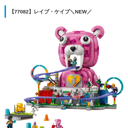
キット
12歳～
1230
1
補給物資
10歳～
314
3
【77082】レイブ・ケイブ＼NEW／
トマトヘッド
10歳～
210
0
商品名
対象年齢
ピース数
ミニフィグ数