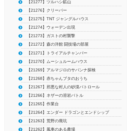
【21277】ツルハシ鉱山
【21276】クリーパー
【21275】TNT ジャングルハウス
【21274】ウォーデン出現
【21273】ガストの村襲撃
【21272】森の洋館 闘技場の部屋
【21271】トライアルチャンバー
【21270】ムーシュルームハウス
【21269】アルマジロのサバンナ探検
【21268】赤ちゃんブタのおうち
【21267】邪悪な村人の砂漠パトロール
【21266】ネザーの溶岩バトル
【21265】作業台
【21264】エンダー ドラゴンとエンドシップ
【21263】荒野の廃坑
【21262】風車のある農場