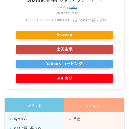
GraviTrax 拡張セット：リフターセット
created by
Rinker
Ravensburger
¥2,663
(2026/08/07 08:06:01時点 Amazon調べ-
詳細)
Amazon
楽天市場
Yahooショッピング
メルカリ
メリット
デメリット
高コスパ
手動
気軽に買い足せる