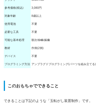
参考価格(税込)
3,080円
対象年齢
8歳以上
使用電池
不要
必要な工具
不要
可能な基本処理
順次/
分岐
/
反復
教材
作例(2例)
デバイス
不要
プログラミング方法
アンプラグドプログラミング(パーツを組み立てる)
このおもちゃでできること
できることは下記のような「玉転がし装置制作」です。