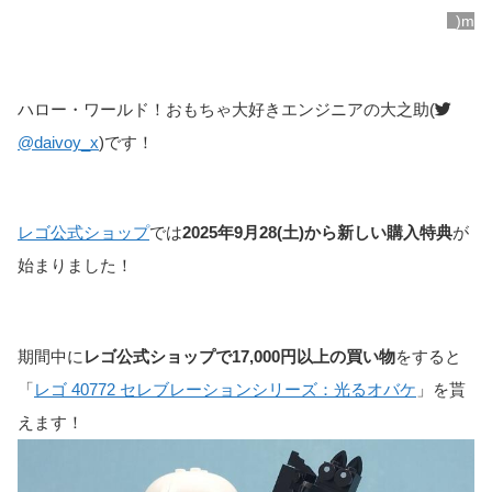
_)m
ハロー・ワールド！おもちゃ大好きエンジニアの大之助(
@daivoy_x
)です！
レゴ公式ショップ
では
2025年9月28(土)から新しい購入特典
が
始まりました！
期間中に
レゴ公式ショップで17,000円以上の買い物
をすると
「
レゴ 40772 セレブレーションシリーズ：光るオバケ
」を貰
えます！