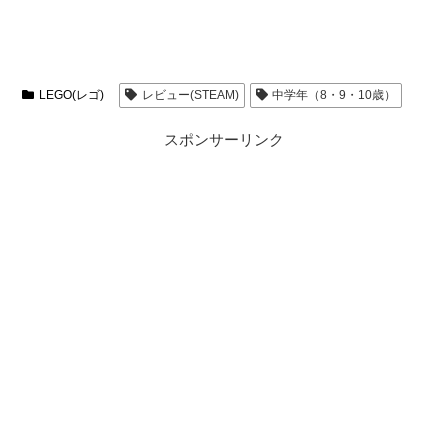
LEGO(レゴ)
レビュー(STEAM)
中学年（8・9・10歳）
スポンサーリンク