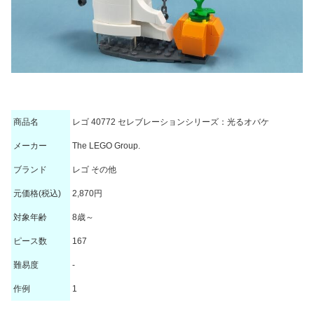
商品名
レゴ 40772 セレブレーションシリーズ：光るオバケ
メーカー
The LEGO Group.
ブランド
レゴ その他
元価格(税込)
2,870円
対象年齢
8歳～
ピース数
167
難易度
-
作例
1