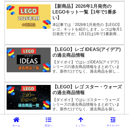
【新商品】2026年1月発売の
LEGOキット一覧【1年で1番多
い】
本記事では「2026年1月発売の【LEGO】
レゴ」キットを紹介します。レゴは毎月1
日発売ですが、1月1日は1年で1番新商品
が多いです。
【LEGO】レゴ IDEAS(アイデア)
の過去商品情報
【ダイボイ】ではレゴIDEAS(アイデア)
シリーズの過去商品情報をまとめていま
す。新作だけでなく、過去商品を探して
いる方はご活用ください。
【LEGO】レゴ スター・ウォーズ
の過去商品情報
【ダイボイ】ではレゴスター・ウォーズ
シリーズの過去商品情報をまとめていま
す。新作だけでなく、過去商品を探して
いる方はご活用ください。
【LEGO】レゴ スター・ウォーズ
ホーム
目次へ
トップへ
サイドバー