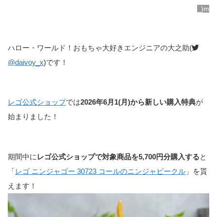
_)m
ハロー・ワールド！おもちゃ大好きエンジニアの大之助(
@daivoy_x
)です！
レゴ公式ショップ
では
2026年6月1(月)から新しい購入特典
が
始まりました！
期間中に
レゴ公式ショップで対象商品を5,700円分購入する
と
「
レゴ ニンジャゴー 30723 コールのニンジャビークル
」を貰
えます！