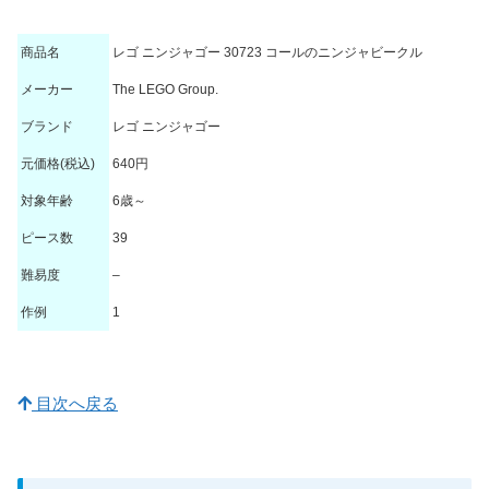
商品名
レゴ ニンジャゴー 30723 コールのニンジャビークル
メーカー
The LEGO Group.
ブランド
レゴ ニンジャゴー
元価格(税込)
640円
対象年齢
6歳～
ピース数
39
難易度
–
作例
1
目次へ戻る