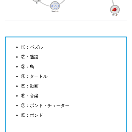
①：パズル
②：迷路
③：鳥
④：タートル
⑤：動画
⑥：音楽
⑦：ポンド・チューター
⑧：ポンド