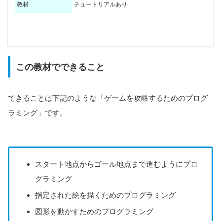
教材
チュートリアルあり
【オフライン】Windowsは簡易動作確認済み
パソコン
この教材でできること
【オンライン】ブラウザ
【オフライン】未確認
タブレット
【オンライン】ブラウザ
できることは下記のような「ゲームを攻略するためのプログ
デバイス
【オフライン】未確認
ラミング」です。
スマホ
【オンライン】ブラウザ
Google Chrome/Microsoft Edge/Firefox/Safari
ブラウザ
(上記は簡易動作確認済み)
スタート地点からゴール地点まで進むようにプロ
インターネット接続
初回のみ必須。以降はオンライン/オフライン可
グラミング
スクロールできます
・ビジュアルプログラミング(ブロックを組み立てるタ
プログラミング方法
指定された絵を描くためのプログラミング
・テキストプログラミング
図形を動かすためのプログラミング
プログラミングソフト
Blockly Games