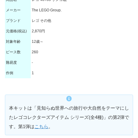
メーカー
The LEGO Group.
ブランド
レゴ その他
元価格(税込)
2,870円
対象年齢
12歳～
ピース数
260
難易度
-
作例
1
本キットは「見知らぬ世界への旅行や大自然をテーマにし
たレゴコレクターズアイテム シリーズ(全4種)」の第2弾で
す。第1弾は
こちら
。