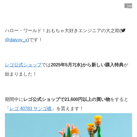
_)m
ハロー・ワールド！おもちゃ大好きエンジニアの大之助(
@daivoy_x
)です！
レゴ公式ショップ
では
2025年5月7(水)から新しい購入特典
が
始まりました！
期間中に
レゴ公式ショップで21,600円以上の買い物
をすると
「
レゴ 40783 サンゴ礁
」を貰えます！