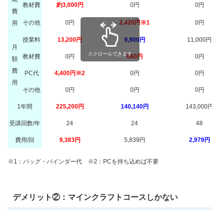
教材費
約3,000円
0円
0円
費
その他
0円
2,420円※1
0円
用
授業料
13,200円
9,900円
11,000円
月
スクロールできます
教材費
0円
660円
0円
額
費
PC代
4,400円※2
0円
0円
用
その他
0円
0円
0円
1年間
225,200円
140,140円
143,000円
受講回数/年
24
24
48
費用/回
9,383円
5,839円
2,979円
※1：バッグ・バインダー代 ※2：PCを持ち込めば不要
デメリット②：マインクラフトコースしかない